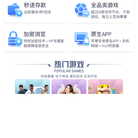
折页插页设计印刷
产品样本、书刊画册、内刊杂志，用
户手册、产品说明书、报价单、宣传
海报、企业简介、宣传画册、企业年
报、DM单、宣传折页...
办公用品设计印刷